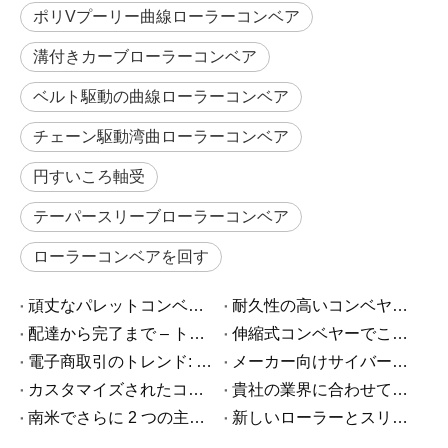
ポリVプーリー曲線ローラーコンベア
溝付きカーブローラーコンベア
ベルト駆動の曲線ローラーコンベア
チェーン駆動湾曲ローラーコンベア
円すいころ軸受
テーパースリーブローラーコンベア
ローラーコンベアを回す
頑丈なパレットコンベヤローラーはどのように機能しますか?
耐久性の高いコンベヤー ローラー メーカー: 産業用バイヤーが知っておくべきこと
配達から完了まで – トリニダードの顧客が素晴らしいニュースを共有
伸縮式コンベヤーでこの繁忙期の効率を向上
電子商取引のトレンド: 配送の透明性
メーカー向けサイバーマンデー: 生産需要のピークに合わせてコンベヤを選択する方法
カスタマイズされたコンベヤとカスタムコンベヤ: 違いを理解する
貴社の業界に合わせてカスタマイズされたコンベヤ ソリューション
南米でさらに 2 つの主要プロジェクトを成功裏に完了
新しいローラーとスリーブ技術により電池生産の効率が向上