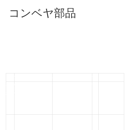
コンベヤ部品
Longwei Automationは完成品のチェーンコンベヤを供給
するだけでなく、チェーンコンベヤのあらゆる部品も供
給しています。製品にはコンベヤラック、ヘッドプーリ
ー、テールプーリー、テークアッププーリー、チェーン
サポートストリップ、サイドガード、モータースプロケ
ット、調整脚、駆動シャフト、ベアリングユニットなど
が含まれます。完成品のチェーンコンベヤを購入する必
要がある場合、またはチェーンコンベヤの部品が必要な
い
場合は、お気軽にお問い合わせください。
い
単
アイテム
仕様・型式
注意事項
え
位
。
P
ヘッド/テールプ
アルミニウム合金
HRBベアリ
1
C