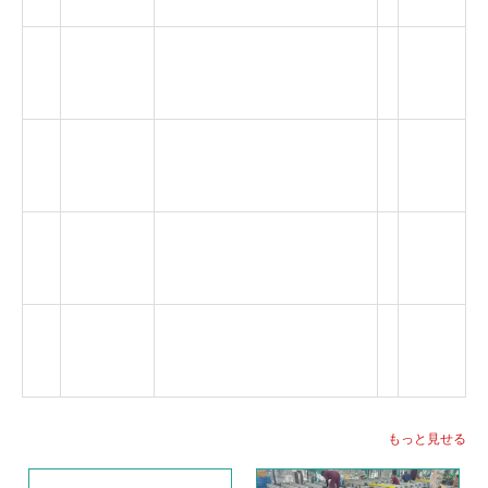
S
P
ポリ-Vベル
7
2人部屋、3人部屋
C
ト
S
P
標準ベ
ローラーア
Poly-V プーリー アセンブ
8
C
アリン
クセサリー
リ、ベアリング アセンブリ
S
グ
P
調整可能な
9
M12、M14、M16、M20
C
足
S
P
六角バック
10
16 進数 11
C
ル
S
もっと見せる