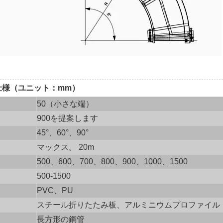
仕様（ユニット：mm）
50（小さな端）
900を提案します
45°、60°、90°
マックス。 20m
500、600、700、800、900、1000、1500
500-1500
PVC、PU
スチール折りたたみ板、アルミニウムプロファイル
長方形の鋼管