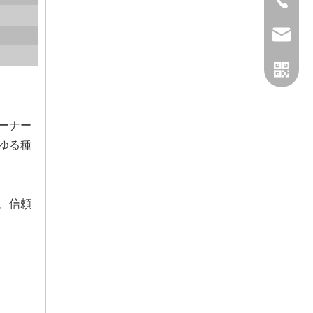
+86-057
admin@
ーナー
ゆる種
、信頼
ワッツ