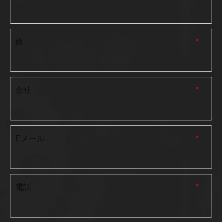
姓
*
会社
*
Eメール
*
電話
*