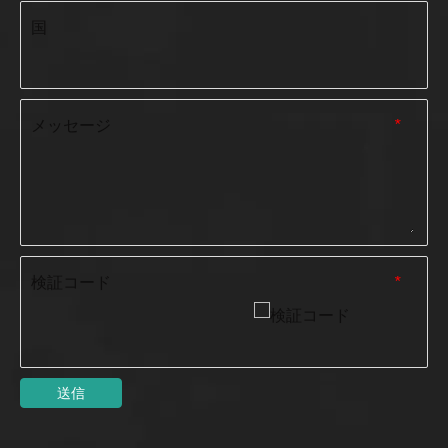
国
メッセージ
*
検証コード
*
送信