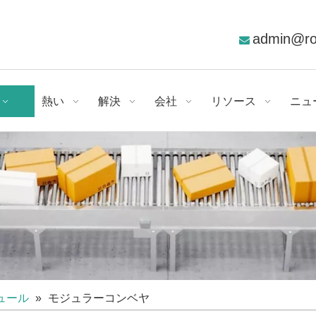
admin@r

熱い
解決
会社
リソース
ニュ
ュール
»
モジュラーコンベヤ