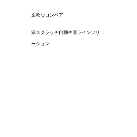
これは、
柔軟なコンベア
す。堅牢
な開口面
猫スクラッチ自動生産ラインソリュ
主な特徴
優れた衛
ーション
衛生基準
優れた設
ため、機
耐食性:
静かな動
主な仕様
複数のオ
ピッチ: 一
チ)、5
ベルト幅:
チなど)
材質：P