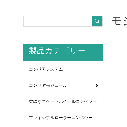
モ
モジュラ
された交
製品カテゴリー
モジ
製品分類
コンベアシステム
ヒンジ構
ヒンジ付
コンベヤモジュール
インター
れるため
柔軟なスケートホイールコンベヤー
ドライブ
カム型ド
フレキシブルローラーコンベヤー
や長距離
ストレー