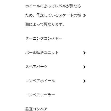
ホイールによってレベルが異なる
途に適し
モジュー
ため、予定しているスケートの種
開口部/
類によって異なります。
閉じた表
す。
ターニングコンベヤー
グリッド
モジュー
ボール転送ユニット
汎用（P
高温 (
スペアパーツ
食品グレ
耐油・耐
コンベアホイール
機能別ア
フライト
コンベアローラー
サイドガ
ラジアス
垂直コンベア
1. プ