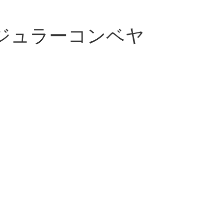
ジュラーコンベヤ
ーコンベヤは、特定のマテリアルハンドリングのニーズに合わ
換可能なコンポーネント (モジュール) で構築された柔軟でカ
ュラーベルトコンベヤ
造別:
きベルト: 標準的なヒンジ付きタイプ。モジュールは連続した
ロック ベルト / インターロッキング ベルト: モジュールは
、局所的な修理や交換が容易になります。
 ラグのタイプ別:
ライブ ラグ ベルト: ベルトの下側にスプロケットの歯と噛み
搬送に最適です。
トタイプドライブラグベルト：ストレートドライブラグを採用