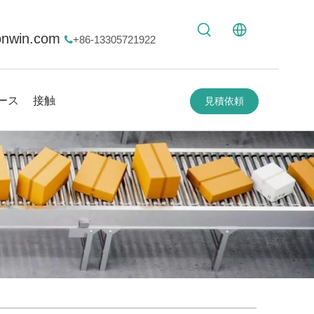
onwin.com
+86-13305721922

ース
接触
見積依頼