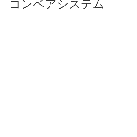
コンベアシステム
Logistics Automatic Conveyor Systemは、倉庫、生産ラ
イン、その他のシナリオで使用される自動化された機器
です。それは、商品の自動処理と輸送を実現することが
できます。さまざまなセンサーとコントローラーの協力
を通じて、システムは商品の自動識別、取り扱い、並べ
替えを実現し、物流輸送の効率を大幅に改善し、人件費
の削減、ロジスティクス輸送のリスクを削減することが
さまざまなアプリケーションシナリオと機能要件によれ
できます。コンベアライン、スタッカー、ロボット、対
ば、自動化されたコンベアシステムをいくつかのカテゴ
応する制御システムとソフトウェアプログラムなどの機
リに分けることができます。
器が含まれています。
コンベアシステム：
コンベアベルト、ローラー、または
チェーンなどの運搬装置を使用して、ある場所から別の
場所にアイテムを輸送します。