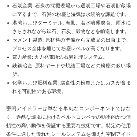
石炭産業: 石炭の採掘現場から選炭工場や石炭貯蔵場
に至るまで、石炭の粉塵と湿気は永続的な課題です。
港湾およびターミナル: 海風、塩水噴霧腐食、雨水に
さらされながら鉱石、石炭、穀物などを輸送します。
セメント製造: 原材料の準備から完成品の出荷まで、
プロセス全体を通じて粉塵レベルが高くなります。
電力産業: 火力発電所の石炭処理システム。
鉄鋼冶金: 原料ヤードや焼結工場などの粉塵の多い場
所。
化学および肥料産業: 腐食性の粉塵またはガスが含ま
れる可能性のある環境。
密閉アイドラーは単なる単純なコンポーネントではな
く、過酷な環境におけるベルトコンベヤの効率的かつ信
頼性の高い動作を保証する重要な技術です。特定の使用
条件に適した優れたシールシステムを備えた密閉アイド