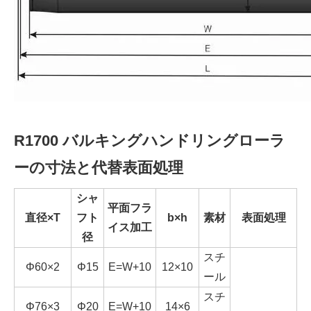
R1700 バルキングハンドリングローラ
ーの寸法と代替表面処理
シャ
平面フラ
直径×T
フト
b×h
素材
表面処理
イス加工
径
スチ
Φ60×2
Φ15
E=W+10
12×10
ール
スチ
Φ76×3
Φ20
E=W+10
14×6