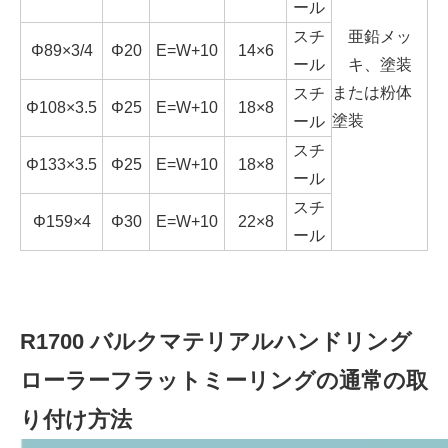
ール
スチ
亜鉛メッ
Φ89×3/4
Φ20
E=W+10
14×6
ール
キ、塗装
または粉体
スチ
Φ108×3.5
Φ25
E=W+10
18×8
塗装
ール
スチ
Φ133×3.5
Φ25
E=W+10
18×8
ール
スチ
Φ159×4
Φ30
E=W+10
22×8
ール
R1700 バルクマテリアルハンドリング
ローラーフラットミーリングの通常の取
り付け方法