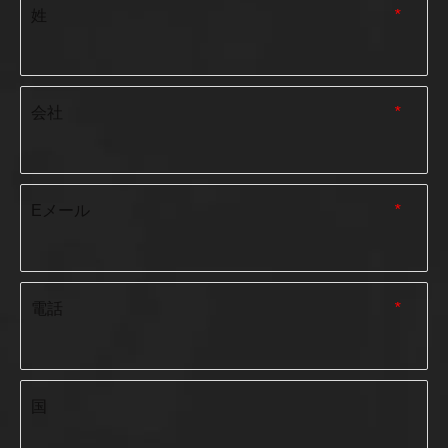
姓
*
会社
*
Eメール
*
電話
*
国