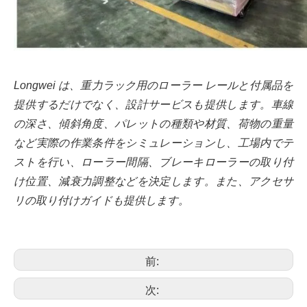
Longwei は、重力ラック用のローラー レールと付属品を
提供するだけでなく、設計サービスも提供します。車線
の深さ、傾斜角度、パレットの種類や材質、荷物の重量
など実際の作業条件をシミュレーションし、工場内でテ
ストを行い、ローラー間隔、ブレーキローラーの取り付
け位置、減衰力調整などを決定します。また、アクセサ
リの取り付けガイドも提供します。
前:
次: