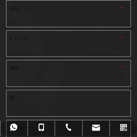
会社
*
Eメール
*
電話
*
国
メッセージ
*
admin@ronwin.com
+86-0572-2590232
+86-13305721922
13305721922
ワッツアップ