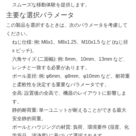
スムーズな移動体験を提供します。
主要な選択パラメータ
この製品を選択するときは、次のパラメータを考慮して
ください。
ねじ仕様: 例: M6x1、M8x1.25、M10x1.5 など (ねじ径
x ピッチ)。
六角サイズ (二面幅): 例: 8mm、10mm、13mm など、
レンチと一致する必要があります。
ボール直径: 例: φ6mm、φ8mm、φ10mm など。耐荷重
と柔軟性を決定する重要なパラメータです。
全高: 設置後の全高で、機器のレイアウトに影響しま
す。
静的耐荷重: 単一ユニットが耐えることができる最大
安全静的荷重。
ボールとハウジングの材質: 負荷、環境要件 (湿度、化
学薬品、清浄度) に基づいて選択されます。