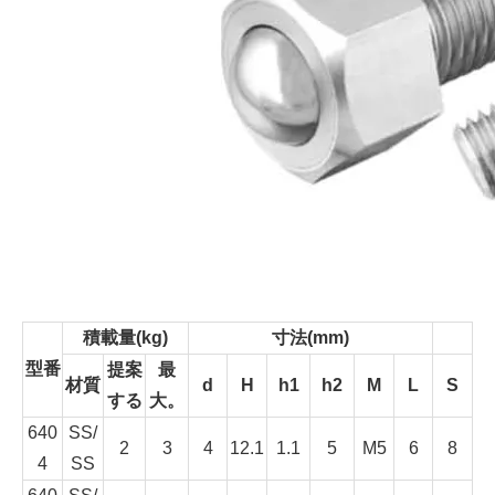
積載量(kg)
寸法(mm)
型番
提案
最
材質
d
H
h1
h2
M
L
S
する
大。
640
SS/
2
3
4
12.1
1.1
5
M5
6
8
4
SS