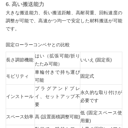
6. 高い搬送能力
大きな搬送能力、長い搬送距離、高耐荷重、回転速度の
調整が可能で、高速かつ均一で安定した材料搬送が可能
です。
固定ローラーコンベヤとの比較
はい（拡張可能/折り
長さ調節機能
いいえ (固定長)
たたみ可能）
車輪付きで持ち運び
モビリティ
固定式
可能
プラグアンドプレ
永久的な取り付けが
インストール
イ、セットアップ不
必要です
要
低 (固定スペース使
スペース効率
高 (設置面積調整可能)
用量)