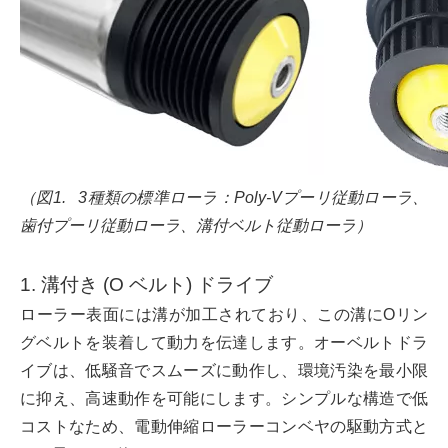
（図1. 3種類の標準ローラ：Poly-Vプーリ従動ローラ、
歯付プーリ従動ローラ、溝付ベルト従動ローラ）
1. 溝付き (O ベルト) ドライブ
ローラー表面には溝が加工されており、この溝にOリン
グベルトを装着して動力を伝達します。オーベルトドラ
イブは、低騒音でスムーズに動作し、環境汚染を最小限
に抑え、高速動作を可能にします。シンプルな構造で低
コストなため、電動伸縮ローラーコンベヤの駆動方式と