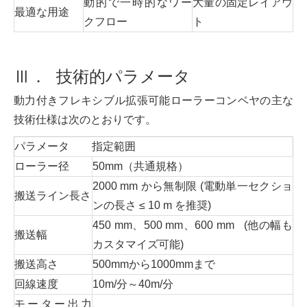
動的で一時的なワー
大量の固定レイアウ
最適な用途
クフロー
ト
Ⅲ． 技術的パラメータ
動力付きフレキシブル拡張可能ローラーコンベヤの主な
技術仕様は次のとおりです。
パラメータ
指定範囲
ローラー径
50mm（共通規格）
2000 mm から無制限 (電動単一セクショ
搬送ライン長さ
ンの長さ ≤ 10 m を推奨)
450 mm、500 mm、600 mm (他の幅も
搬送幅
カスタマイズ可能)
搬送高さ
500mmから1000mmまで
回線速度
10m/分～40m/分
モーター出力