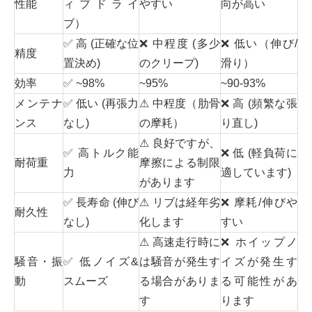
性能
ィブドライ
やすい
向が高い
ブ）
✅ 高 (正確な位
❌ 中程度 (多少
❌ 低い（伸び/
精度
置決め)
のクリープ)
滑り）
効率
✅ ~98%
~95%
~90-93%
メンテナ
✅ 低い (再張力
⚠ 中程度（肋骨
❌ 高 (頻繁な張
ンス
なし)
の摩耗）
り直し)
⚠ 良好ですが、
✅ 高トルク能
❌ 低 (軽負荷に
耐荷重
摩擦による制限
力
適しています)
があります
✅ 長寿命 (伸び
⚠ リブは経年劣
❌ 摩耗/伸びや
耐久性
なし)
化します
すい
⚠ 高速走行時に
❌ ホイップノ
騒音・振
✅ 低ノイズ&
は騒音が発生す
イズが発生す
動
スムーズ
る場合がありま
る可能性があ
す
ります