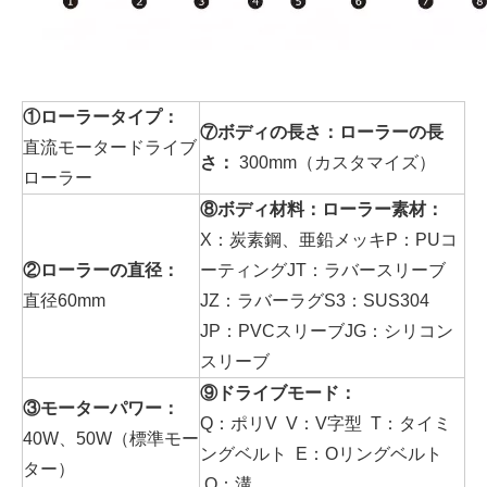
①ローラータイプ：
⑦ボディの長さ：ローラーの長
直流モータードライブ
さ：
300mm（カスタマイズ）
ローラー
⑧ボディ材料：ローラー素材：
X：炭素鋼、亜鉛メッキP：PUコ
②ローラーの直径：
ーティングJT：ラバースリーブ
直径60mm
JZ：ラバーラグS3：SUS304
JP：PVCスリーブJG：シリコン
スリーブ
⑨ドライブモード：
③モーターパワー：
Q：ポリV V：V字型 T：タイミ
40W、50W（標準モー
ングベルト E：Oリングベルト
ター）
O：溝