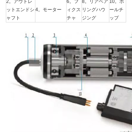
2。アウトレ
6。フ
8。リアベア
10。ホ
ットエンドシ
4。モーター
ィクス
リングハウ
ールチ
ャフト
チャ
ジング
ップ