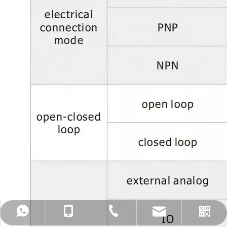
admin@ronwin.com
+86-0572-2590232
+86-13305721922
13305721922
ワッツアップ