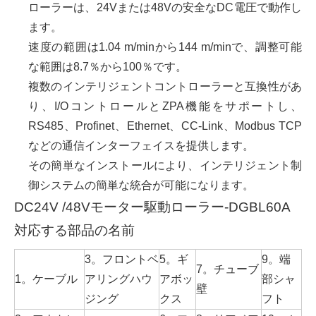
ローラーは、24Vまたは48Vの安全なDC電圧で動作し
ます。
速度の範囲は1.04 m/minから144 m/minで、調整可能
な範囲は8.7％から100％です。
複数のインテリジェントコントローラーと互換性があ
り、I/OコントロールとZPA機能をサポートし、
RS485、Profinet、Ethernet、CC-Link、Modbus TCP
などの通信インターフェイスを提供します。
その簡単なインストールにより、インテリジェント制
御システムの簡単な統合が可能になります。
DC24V /48Vモーター駆動ローラー-DGBL60A
対応する部品の名前
3。フロントベ
5。ギ
9。端
7。チューブ
1。ケーブル
アリングハウ
アボッ
部シャ
壁
ジング
クス
フト