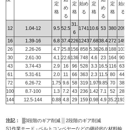
定
定
始め
定
定
始め
め
め
格
格
る
格
格
る
る
る
31.
12
1.04-12
9.5
52.5
1741
10.6
53
380
2090
6
16
1.39-16
6.8
37.4
226
1243
7.68
38.4
272
1496
26
2.26-26
4.7
25.8
156
858
5.36
26.8
188
1034
30
2.61-30
4.1
22.6
136
748
4.6
23
164
902
43
3.74-43
2.9
16
96
528
3.3
16.5
116
638
61
5.31-61
2.0
11
66
363
2.3
11.5
80
440
72
6.26-72
1.75
9.6
58
319
1.97
9.85
70
385
100
8.7-100
1.3
7.2
43
236
1.42
7.1
52
286
144
12.5-144
0.88
4.8
29
159
0.98
4.9
35.2
193.6
注記：
█
3段階のギア削減
█
2段階のギア削減
S1作業モード - ベルトコンベヤーなどの継続的な材料輸