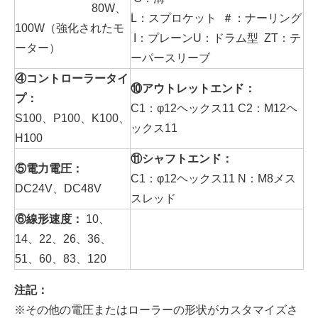
80W、
L：スプロケット ＃：ナーリング
100W（強化されたモ
I：プレーンU：ドラム型 ZT：テ
ーター）
ーパースリーブ
④コントローラータイ
⑩アウトレットエンド：
プ：
C1：φ12ヘックス11 C2：M12ヘ
S100、P100、K100、
ックス11
H100
⑪シャフトエンド：
⑤電力電圧：
C1：φ12ヘックス11 N：M8メス
DC24V、DC48V
スレッド
⑥線形速度：
10、
14、22、26、36、
51、60、83、120
注記：
※その他の電圧またはローラーの形状がカスタマイズさ