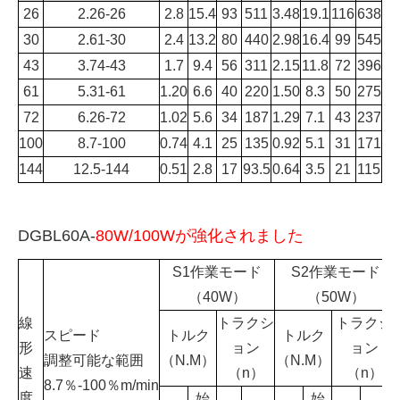
26
2.26-26
2.8
15.4
93
511
3.48
19.1
116
638
30
2.61-30
2.4
13.2
80
440
2.98
16.4
99
545
43
3.74-43
1.7
9.4
56
311
2.15
11.8
72
396
61
5.31-61
1.20
6.6
40
220
1.50
8.3
50
275
72
6.26-72
1.02
5.6
34
187
1.29
7.1
43
237
100
8.7-100
0.74
4.1
25
135
0.92
5.1
31
171
144
12.5-144
0.51
2.8
17
93.5
0.64
3.5
21
115
DGBL60A-
80W/100Wが強化されました
S1作業モード
S2作業モード
（40W）
（50W）
線
トラクシ
トラクシ
スピード
トルク
トルク
形
ョン
ョン
調整可能な範囲
（N.M）
（N.M）
速
（n）
（n）
8.7％-100％m/min
度
始
始