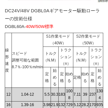
DC24V/48V DGBL0Aギアモーター駆動ローラ
ーの技術仕様
DGBL60A-
40W/50W標準
S1作業モード
S2作業モード
（40W）
（50W）
線
トラク
トラク
スピード
トルク
トルク
形
ション
ション
調整可能な範囲
（N.M）
（N.M）
速
（n）
（n）
8.7％-100％m/min
度
始
始
定
定
始め
始め
定
め
定格
め
格
格
る
る
格
る
る
100
130
12
1.04-12
5.5
30.3
183
7.11
39
237
8
4
16
1.39-16
3.98
21.9
132
729
5.12
28.2
170
935